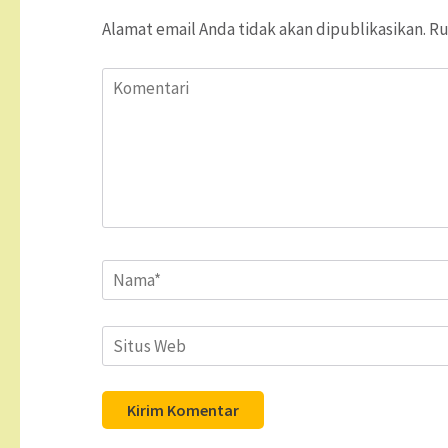
Alamat email Anda tidak akan dipublikasikan.
Ru
Komentari
Name
*
Situs
Web