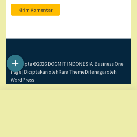
Hak Cipta ©2026
DOGMIT INDONESIA
. Business One
Page| Diciptakan oleh
Rara Theme
Ditenagai oleh
WordPress
Panduan Rahasia Membuat Blog Pembelajaran
Ina Praptiana telah Order
Interaktif
beberapa jam yang lalu