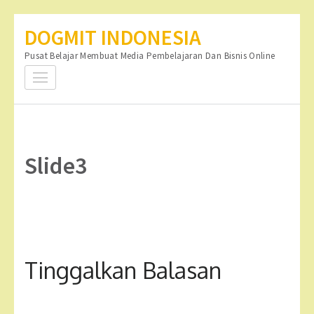
Lompat
DOGMIT INDONESIA
ke
Pusat Belajar Membuat Media Pembelajaran Dan Bisnis Online
konten
(Tekan
Enter)
Slide3
Tinggalkan Balasan