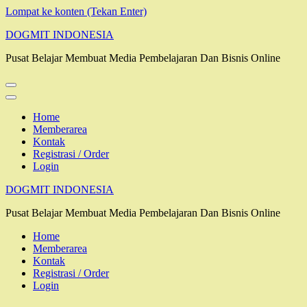
Lompat ke konten (Tekan Enter)
DOGMIT INDONESIA
Pusat Belajar Membuat Media Pembelajaran Dan Bisnis Online
Home
Memberarea
Kontak
Registrasi / Order
Login
DOGMIT INDONESIA
Pusat Belajar Membuat Media Pembelajaran Dan Bisnis Online
Home
Memberarea
Kontak
Registrasi / Order
Login