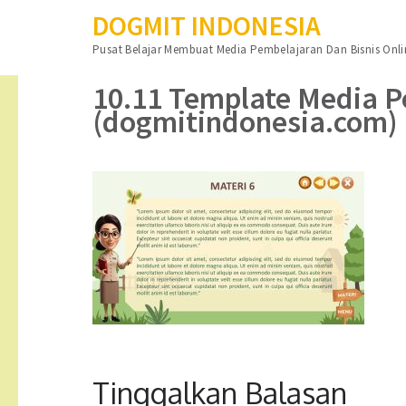
DOGMIT INDONESIA
Lompat
Pusat Belajar Membuat Media Pembelajaran Dan Bisnis Onli
ke
konten
10.11 Template Media Pe
(Tekan
(dogmitindonesia.com)
Enter)
Tinggalkan Balasan