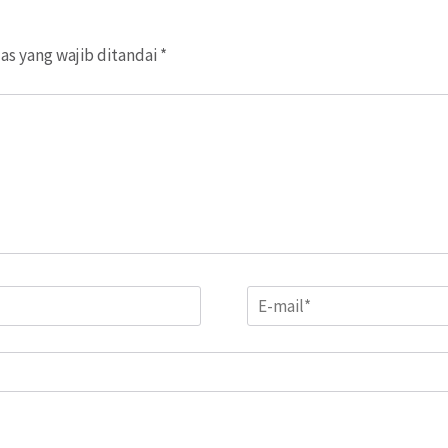
as yang wajib ditandai
*
Email
*