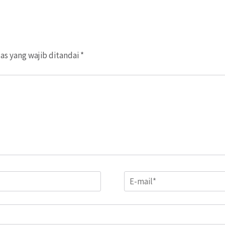
as yang wajib ditandai
*
Email
*