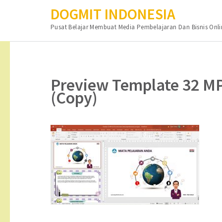
DOGMIT INDONESIA
Pusat Belajar Membuat Media Pembelajaran Dan Bisnis Onli
Lompat
ke
konten
Preview Template 32 MP
(Tekan
(Copy)
Enter)