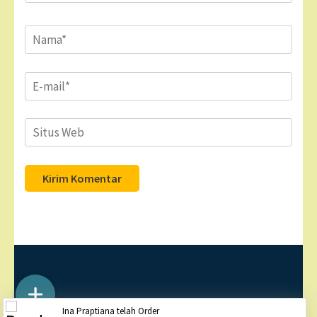
Name
*
Email
*
Situs
Web
Hak Cipta ©2026
DOGMIT INDONESIA
. Business One
Ina Praptiana telah Order