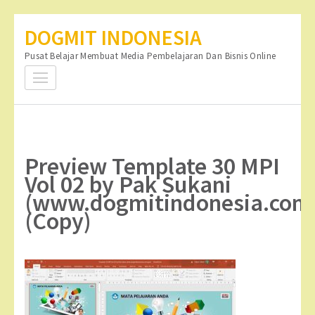
Lompat
DOGMIT INDONESIA
ke
Pusat Belajar Membuat Media Pembelajaran Dan Bisnis Online
konten
(Tekan
Enter)
Preview Template 30 MPI
Vol 02 by Pak Sukani
(www.dogmitindonesia.com
(Copy)