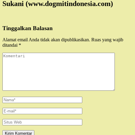
Sukani (www.dogmitindonesia.com)
Tinggalkan Balasan
Alamat email Anda tidak akan dipublikasikan.
Ruas yang wajib
ditandai
*
Komentari
Name
*
Email
*
Situs
Web