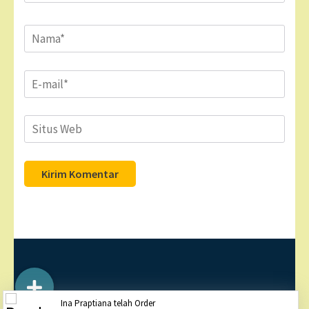
Name
*
Email
*
Situs
Web
Hak Cipta ©2026
DOGMIT INDONESIA
. Business One
Ina Praptiana telah Order