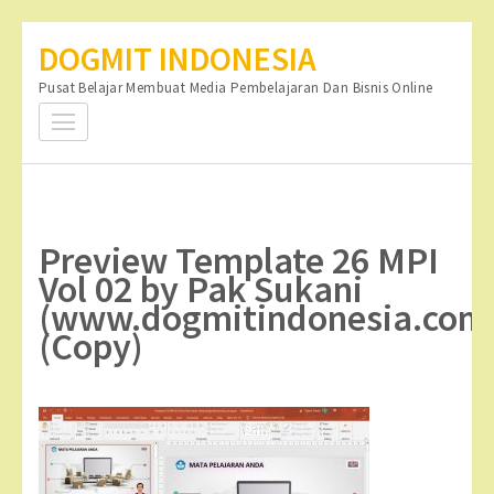
Lompat
DOGMIT INDONESIA
ke
Pusat Belajar Membuat Media Pembelajaran Dan Bisnis Online
konten
(Tekan
Enter)
Preview Template 26 MPI
Vol 02 by Pak Sukani
(www.dogmitindonesia.com
(Copy)