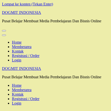
Lompat ke konten (Tekan Enter)
DOGMIT INDONESIA
Pusat Belajar Membuat Media Pembelajaran Dan Bisnis Online
Home
Memberarea
Kontak
Registrasi / Order
Login
DOGMIT INDONESIA
Pusat Belajar Membuat Media Pembelajaran Dan Bisnis Online
Home
Memberarea
Kontak
Registrasi / Order
Login