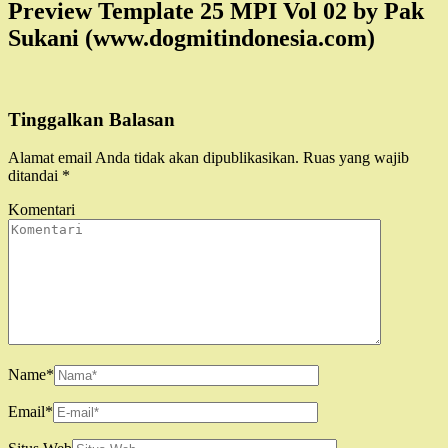
Preview Template 25 MPI Vol 02 by Pak
Sukani (www.dogmitindonesia.com)
Tinggalkan Balasan
Alamat email Anda tidak akan dipublikasikan.
Ruas yang wajib
ditandai
*
Komentari
Name
*
Email
*