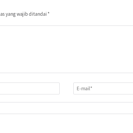
as yang wajib ditandai
*
Email
*