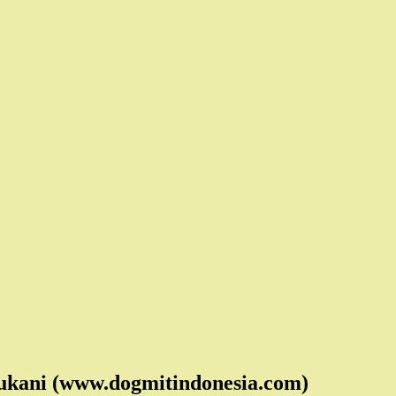
ukani (www.dogmitindonesia.com)