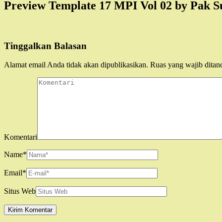
Preview Template 17 MPI Vol 02 by Pak S
Tinggalkan Balasan
Alamat email Anda tidak akan dipublikasikan.
Ruas yang wajib ditan
Komentari
Name
*
Email
*
Situs Web