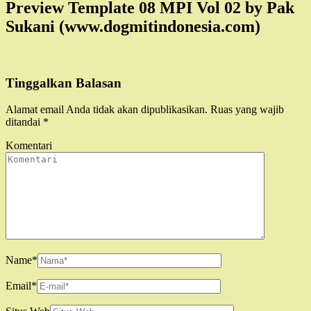
Preview Template 08 MPI Vol 02 by Pak
Sukani (www.dogmitindonesia.com)
Tinggalkan Balasan
Alamat email Anda tidak akan dipublikasikan.
Ruas yang wajib
ditandai
*
Komentari
Name
*
Email
*