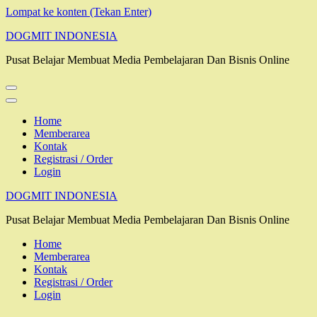
Lompat ke konten (Tekan Enter)
DOGMIT INDONESIA
Pusat Belajar Membuat Media Pembelajaran Dan Bisnis Online
Home
Memberarea
Kontak
Registrasi / Order
Login
DOGMIT INDONESIA
Pusat Belajar Membuat Media Pembelajaran Dan Bisnis Online
Home
Memberarea
Kontak
Registrasi / Order
Login