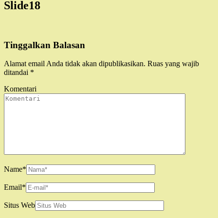
Slide18
Tinggalkan Balasan
Alamat email Anda tidak akan dipublikasikan.
Ruas yang wajib
ditandai
*
Komentari
Name
*
Email
*
Situs Web