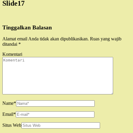
Slide17
Tinggalkan Balasan
Alamat email Anda tidak akan dipublikasikan.
Ruas yang wajib
ditandai
*
Komentari
Name
*
Email
*
Situs Web