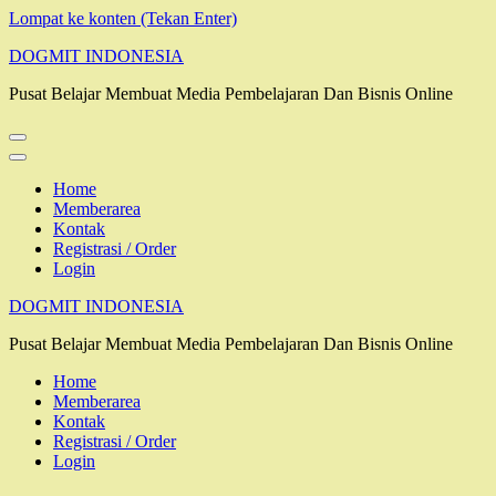
Lompat ke konten (Tekan Enter)
DOGMIT INDONESIA
Pusat Belajar Membuat Media Pembelajaran Dan Bisnis Online
Home
Memberarea
Kontak
Registrasi / Order
Login
DOGMIT INDONESIA
Pusat Belajar Membuat Media Pembelajaran Dan Bisnis Online
Home
Memberarea
Kontak
Registrasi / Order
Login