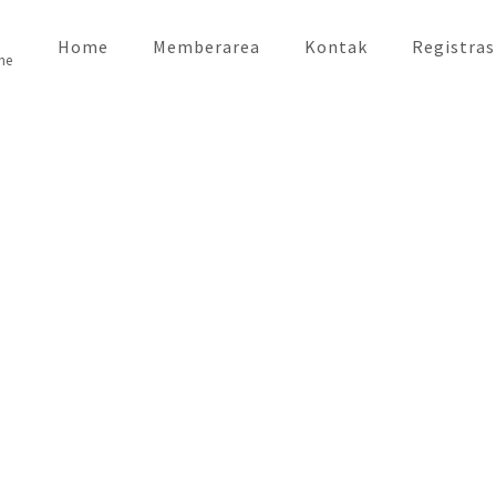
Home
Memberarea
Kontak
Registras
ne