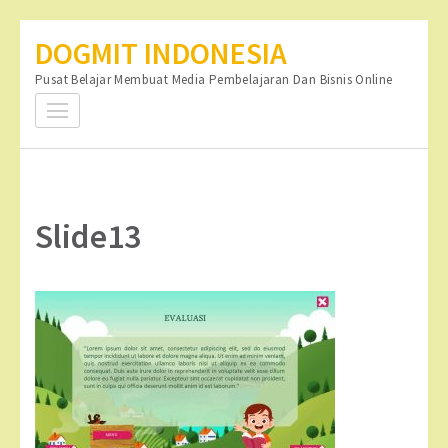
Lompat
DOGMIT INDONESIA
ke
Pusat Belajar Membuat Media Pembelajaran Dan Bisnis Online
konten
(Tekan
Enter)
Slide13