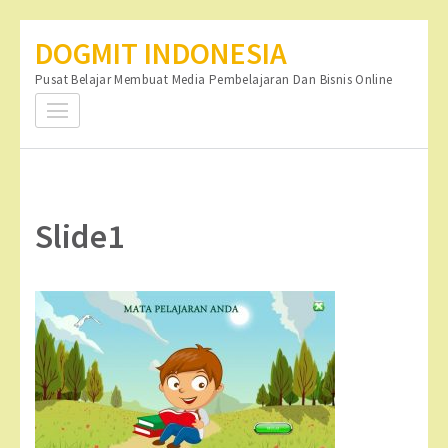
Lompat
DOGMIT INDONESIA
ke
Pusat Belajar Membuat Media Pembelajaran Dan Bisnis Online
konten
(Tekan
Enter)
Slide1