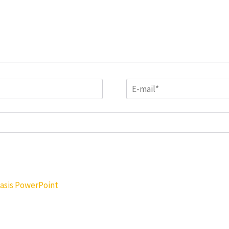
Email
*
basis PowerPoint