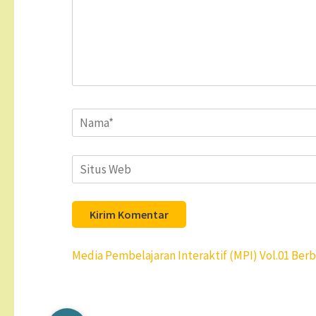
Name
*
Situs
Web
Navigasi
Media Pembelajaran Interaktif (MPI) Vol.01 Ber
pos