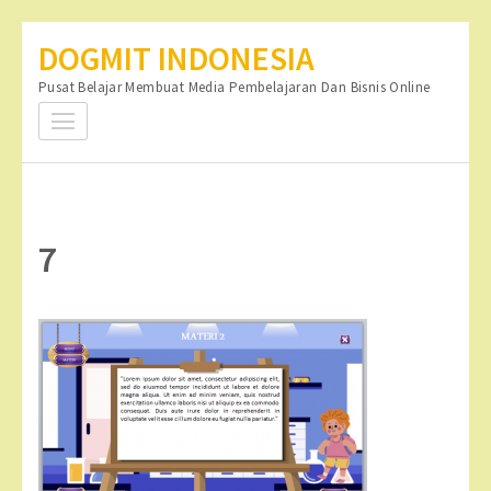
Lompat
DOGMIT INDONESIA
ke
Pusat Belajar Membuat Media Pembelajaran Dan Bisnis Online
konten
(Tekan
Enter)
7