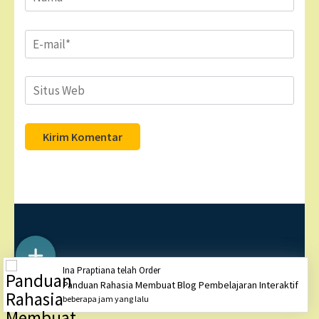
Email
*
Situs
Web
Hak Cipta ©2026
DOGMIT INDONESIA
. Business One
Ina Praptiana telah Order
Page| Diciptakan oleh
Rara Theme
Ditenagai oleh
Panduan Rahasia Membuat Blog Pembelajaran Interaktif
WordPress
beberapa jam yang lalu