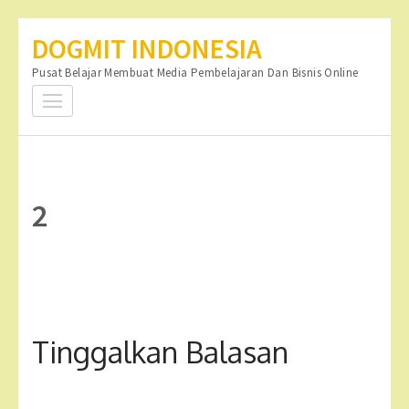
Lompat
DOGMIT INDONESIA
ke
Pusat Belajar Membuat Media Pembelajaran Dan Bisnis Online
konten
(Tekan
Enter)
2
Tinggalkan Balasan