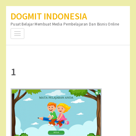
Lompat
DOGMIT INDONESIA
ke
Pusat Belajar Membuat Media Pembelajaran Dan Bisnis Online
konten
(Tekan
Enter)
1