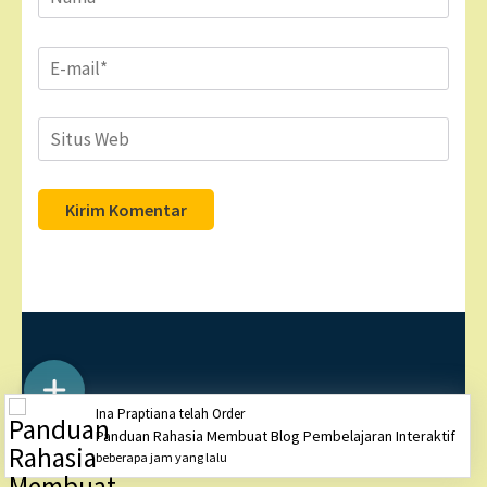
Email
*
Situs
Web
Hak Cipta ©2026
DOGMIT INDONESIA
. Business One
Ina Praptiana telah Order
Page| Diciptakan oleh
Rara Theme
Ditenagai oleh
Panduan Rahasia Membuat Blog Pembelajaran Interaktif
WordPress
beberapa jam yang lalu