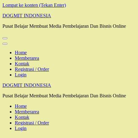
Lompat ke konten (Tekan Enter)
DOGMIT INDONESIA
Pusat Belajar Membuat Media Pembelajaran Dan Bisnis Online
Home
Memberarea
Kontak
Registrasi / Order
Login
DOGMIT INDONESIA
Pusat Belajar Membuat Media Pembelajaran Dan Bisnis Online
Home
Memberarea
Kontak
Registrasi / Order
Login