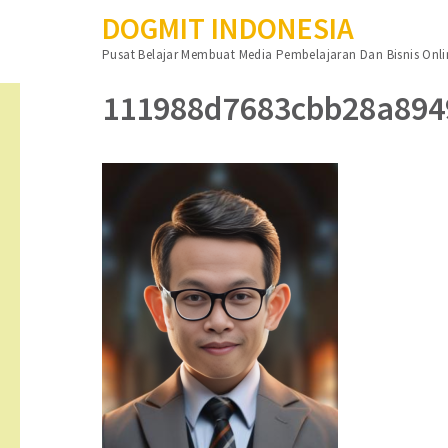
DOGMIT INDONESIA
Lompat
Pusat Belajar Membuat Media Pembelajaran Dan Bisnis Onli
ke
konten
111988d7683cbb28a894
(Tekan
Enter)