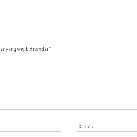
as yang wajib ditandai
*
Email
*