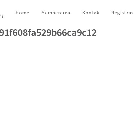
Home
Memberarea
Kontak
Registras
ne
91f608fa529b66ca9c12