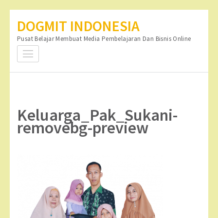
Lompat
DOGMIT INDONESIA
ke
Pusat Belajar Membuat Media Pembelajaran Dan Bisnis Online
konten
(Tekan
Enter)
Keluarga_Pak_Sukani-
removebg-preview