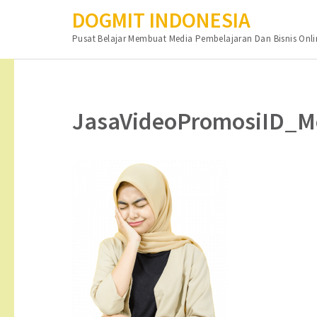
DOGMIT INDONESIA
Pusat Belajar Membuat Media Pembelajaran Dan Bisnis Onli
Lompat
ke
konten
JasaVideoPromosiID_M
(Tekan
Enter)