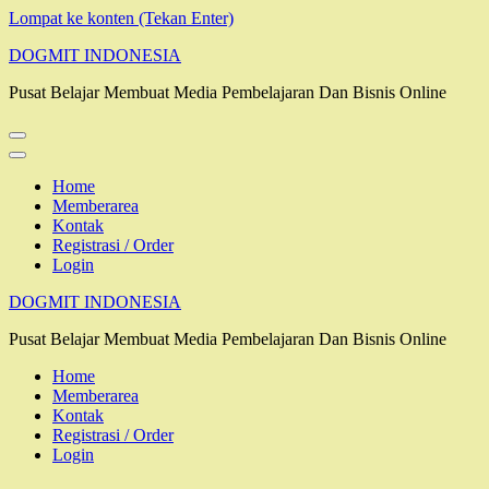
Lompat ke konten (Tekan Enter)
DOGMIT INDONESIA
Pusat Belajar Membuat Media Pembelajaran Dan Bisnis Online
Home
Memberarea
Kontak
Registrasi / Order
Login
DOGMIT INDONESIA
Pusat Belajar Membuat Media Pembelajaran Dan Bisnis Online
Home
Memberarea
Kontak
Registrasi / Order
Login