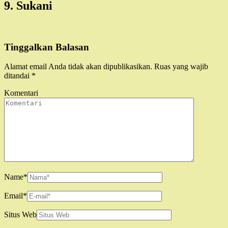
9. Sukani
Tinggalkan Balasan
Alamat email Anda tidak akan dipublikasikan.
Ruas yang wajib
ditandai
*
Komentari
Name
*
Email
*
Situs Web