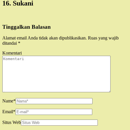
16. Sukani
Tinggalkan Balasan
Alamat email Anda tidak akan dipublikasikan.
Ruas yang wajib
ditandai
*
Komentari
Name
*
Email
*
Situs Web