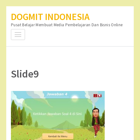
Lompat
DOGMIT INDONESIA
ke
Pusat Belajar Membuat Media Pembelajaran Dan Bisnis Online
konten
(Tekan
Enter)
Slide9