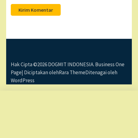
Hak Cipta ©2026
DOGMIT INDONESIA
. Business One
Page| Diciptakan oleh
Rara Theme
Ditenagai oleh
WordPress
Panduan Rahasia Membuat Blog Pembelajaran
Ina Praptiana telah Order
Interaktif
beberapa jam yang lalu