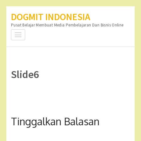
Lompat
DOGMIT INDONESIA
ke
Pusat Belajar Membuat Media Pembelajaran Dan Bisnis Online
konten
(Tekan
Enter)
Slide6
Tinggalkan Balasan