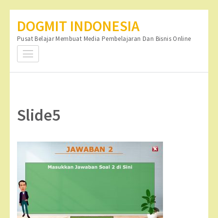
Lompat
DOGMIT INDONESIA
ke
Pusat Belajar Membuat Media Pembelajaran Dan Bisnis Online
konten
(Tekan
Enter)
Slide5