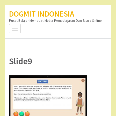
Lompat
DOGMIT INDONESIA
ke
Pusat Belajar Membuat Media Pembelajaran Dan Bisnis Online
konten
(Tekan
Enter)
Slide9