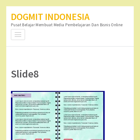
Lompat
DOGMIT INDONESIA
ke
Pusat Belajar Membuat Media Pembelajaran Dan Bisnis Online
konten
(Tekan
Enter)
Slide8