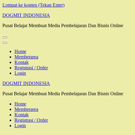
Lompat ke konten (Tekan Enter)
DOGMIT INDONESIA
Pusat Belajar Membuat Media Pembelajaran Dan Bisnis Online
Home
Memberarea
Kontak
Registrasi / Order
Login
DOGMIT INDONESIA
Pusat Belajar Membuat Media Pembelajaran Dan Bisnis Online
Home
Memberarea
Kontak
Registrasi / Order
Login