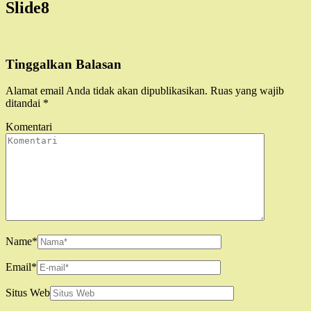
Slide8
Tinggalkan Balasan
Alamat email Anda tidak akan dipublikasikan.
Ruas yang wajib
ditandai
*
Komentari
Name
*
Email
*
Situs Web