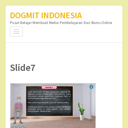
Lompat
DOGMIT INDONESIA
ke
Pusat Belajar Membuat Media Pembelajaran Dan Bisnis Online
konten
(Tekan
Enter)
Slide7