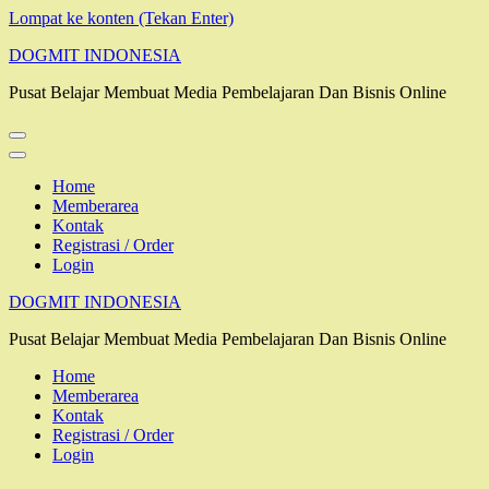
Lompat ke konten (Tekan Enter)
DOGMIT INDONESIA
Pusat Belajar Membuat Media Pembelajaran Dan Bisnis Online
Home
Memberarea
Kontak
Registrasi / Order
Login
DOGMIT INDONESIA
Pusat Belajar Membuat Media Pembelajaran Dan Bisnis Online
Home
Memberarea
Kontak
Registrasi / Order
Login