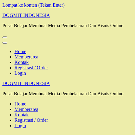
Lompat ke konten (Tekan Enter)
DOGMIT INDONESIA
Pusat Belajar Membuat Media Pembelajaran Dan Bisnis Online
Home
Memberarea
Kontak
Registrasi / Order
Login
DOGMIT INDONESIA
Pusat Belajar Membuat Media Pembelajaran Dan Bisnis Online
Home
Memberarea
Kontak
Registrasi / Order
Login