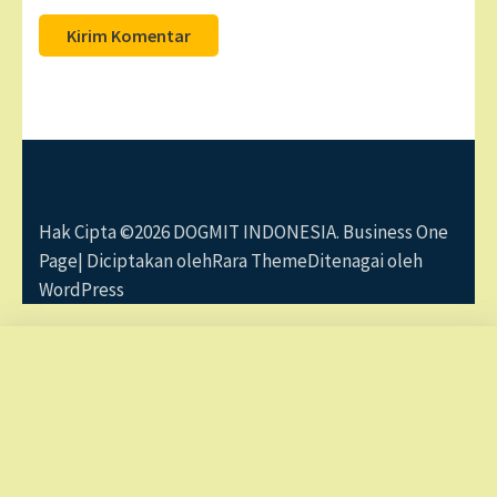
Hak Cipta ©2026
DOGMIT INDONESIA
. Business One
Page| Diciptakan oleh
Rara Theme
Ditenagai oleh
WordPress
Panduan Rahasia Membuat Blog Pembelajaran
Ina Praptiana telah Order
Interaktif
beberapa jam yang lalu