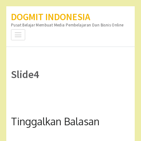
Lompat
DOGMIT INDONESIA
ke
Pusat Belajar Membuat Media Pembelajaran Dan Bisnis Online
konten
(Tekan
Enter)
Slide4
Tinggalkan Balasan