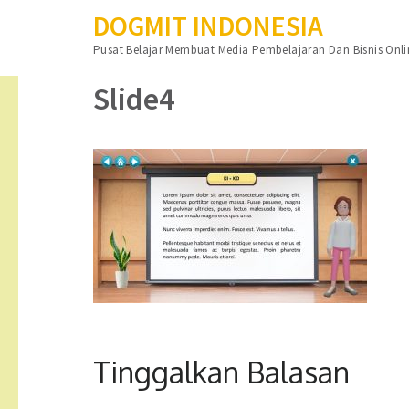
DOGMIT INDONESIA
Lompat
Pusat Belajar Membuat Media Pembelajaran Dan Bisnis Onli
ke
konten
Slide4
(Tekan
Enter)
Tinggalkan Balasan