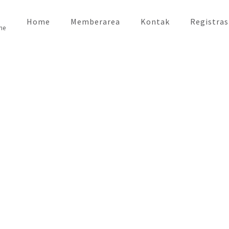
Home
Memberarea
Kontak
Registras
ne