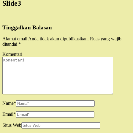
Slide3
Tinggalkan Balasan
Alamat email Anda tidak akan dipublikasikan.
Ruas yang wajib
ditandai
*
Komentari
Name
*
Email
*
Situs Web