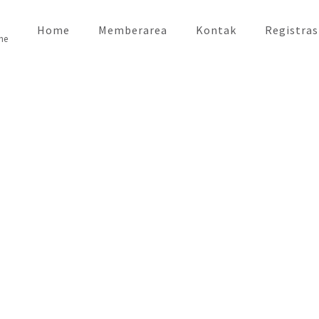
Home
Memberarea
Kontak
Registras
ne