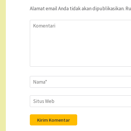
Alamat email Anda tidak akan dipublikasikan.
Ru
Komentari
Name
*
Situs
Web