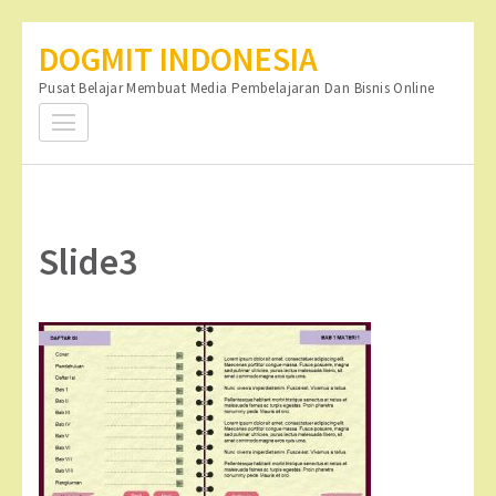
Lompat
DOGMIT INDONESIA
ke
Pusat Belajar Membuat Media Pembelajaran Dan Bisnis Online
konten
(Tekan
Enter)
Slide3