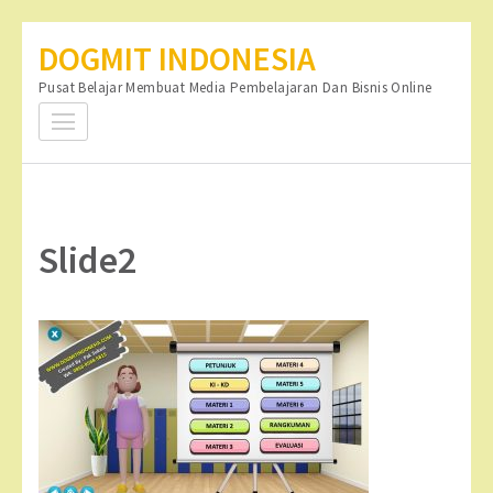
Lompat
DOGMIT INDONESIA
ke
Pusat Belajar Membuat Media Pembelajaran Dan Bisnis Online
konten
(Tekan
Enter)
Slide2