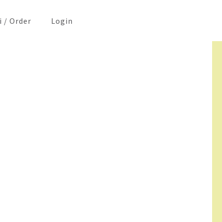
i / Order
Login