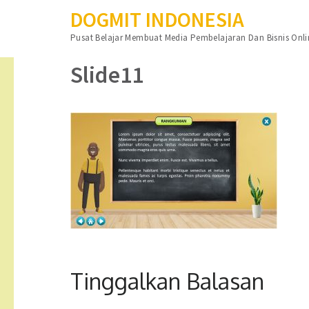
DOGMIT INDONESIA
Lompat
Pusat Belajar Membuat Media Pembelajaran Dan Bisnis Onli
ke
konten
Slide11
(Tekan
Enter)
Tinggalkan Balasan