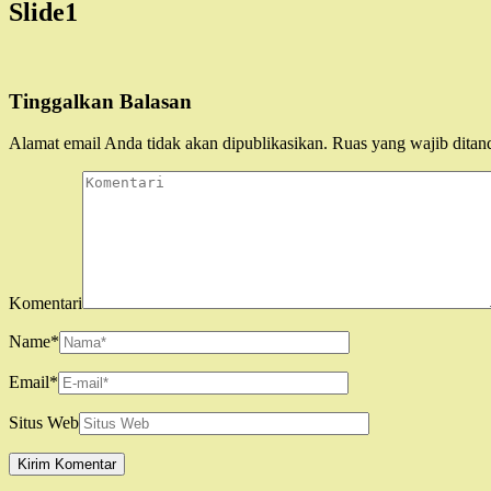
Slide1
Tinggalkan Balasan
Alamat email Anda tidak akan dipublikasikan.
Ruas yang wajib ditan
Komentari
Name
*
Email
*
Situs Web