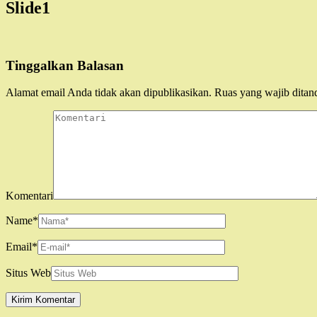
Slide1
Tinggalkan Balasan
Alamat email Anda tidak akan dipublikasikan.
Ruas yang wajib ditan
Komentari
Name
*
Email
*
Situs Web