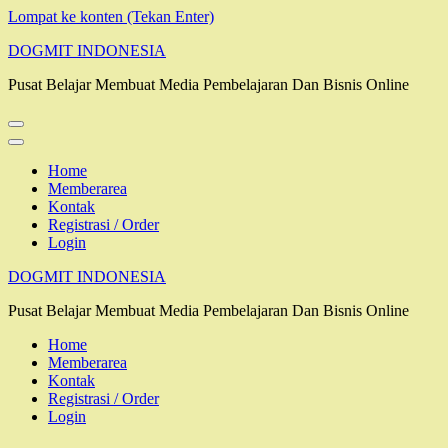
Lompat ke konten (Tekan Enter)
DOGMIT INDONESIA
Pusat Belajar Membuat Media Pembelajaran Dan Bisnis Online
Home
Memberarea
Kontak
Registrasi / Order
Login
DOGMIT INDONESIA
Pusat Belajar Membuat Media Pembelajaran Dan Bisnis Online
Home
Memberarea
Kontak
Registrasi / Order
Login