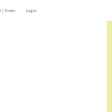
i / Order
Login