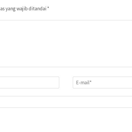
as yang wajib ditandai
*
Email
*