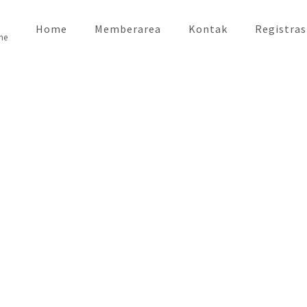
Home
Memberarea
Kontak
Registras
ne