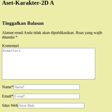
Aset-Karakter-2D A
Tinggalkan Balasan
Alamat email Anda tidak akan dipublikasikan.
Ruas yang wajib
ditandai
*
Komentari
Name
*
Email
*
Situs Web